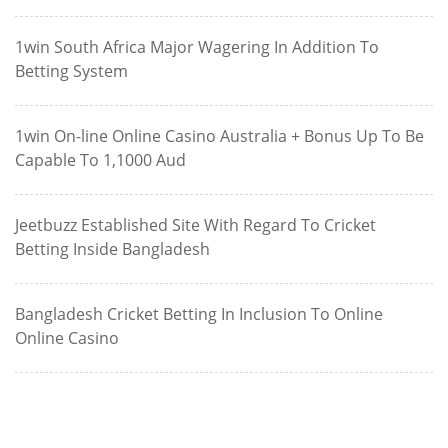
1win South Africa Major Wagering In Addition To
Betting System
1win On-line Online Casino Australia + Bonus Up To Be
Capable To 1,1000 Aud
Jeetbuzz Established Site With Regard To Cricket
Betting Inside Bangladesh
Bangladesh Cricket Betting In Inclusion To Online
Online Casino