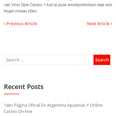
van Vinci Spin Casino 1 kun je jouw winstpotentieel naar een
hoger niveau tillen.
Previous Article
Next Article
Recent Posts
1win Página Oficial En Argentina Apuestas Y Online
Casino On-line