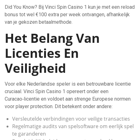
Did You Know? Bij Vinci Spin Casino 1 kun je met een reload
bonus tot wel €100 extra per week ontvangen, afhankelijk
van je gekozen betaalmethode.
Het Belang Van
Licenties En
Veiligheid
Voor elke Nederlandse speler is een betrouwbare licentie
cruciaal. Vinci Spin Casino 1 opereert onder een
Curacao‑licentie en voldoet aan strenge Europese normen
voor player protection. Dit betekent onder andere:
Versleutelde verbindingen voor veilige transacties
Regelmatige audits van spelsoftware om eerlijk spel
te garanderen