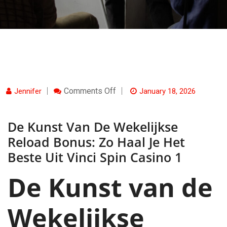
On
Comments Off
Jennifer
January 18, 2026
De
Kunst
Van
De Kunst Van De Wekelijkse
De
Wekelijkse
Reload Bonus: Zo Haal Je Het
Reload
Bonus:
Beste Uit Vinci Spin Casino 1
Zo
Haal
Je
De Kunst van de
Het
Beste
Uit
Vinci
Wekelijkse
Spin
Casino