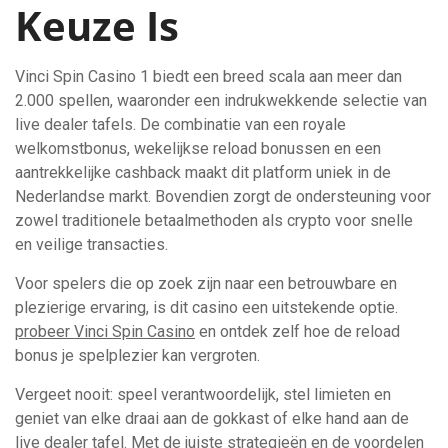
Keuze Is
Vinci Spin Casino 1 biedt een breed scala aan meer dan
2.000 spellen, waaronder een indrukwekkende selectie van
live dealer tafels. De combinatie van een royale
welkomstbonus, wekelijkse reload bonussen en een
aantrekkelijke cashback maakt dit platform uniek in de
Nederlandse markt. Bovendien zorgt de ondersteuning voor
zowel traditionele betaalmethoden als crypto voor snelle
en veilige transacties.
Voor spelers die op zoek zijn naar een betrouwbare en
plezierige ervaring, is dit casino een uitstekende optie.
probeer Vinci Spin Casino
en ontdek zelf hoe de reload
bonus je spelplezier kan vergroten.
Vergeet nooit: speel verantwoordelijk, stel limieten en
geniet van elke draai aan de gokkast of elke hand aan de
live dealer tafel. Met de juiste strategieën en de voordelen