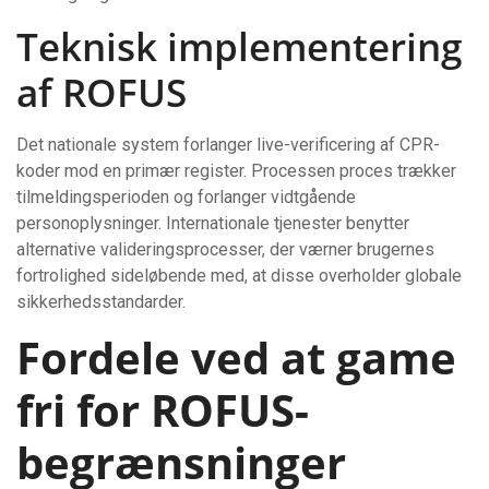
Teknisk implementering
af ROFUS
Det nationale system forlanger live-verificering af CPR-
koder mod en primær register. Processen proces trækker
tilmeldingsperioden og forlanger vidtgående
personoplysninger. Internationale tjenester benytter
alternative valideringsprocesser, der værner brugernes
fortrolighed sideløbende med, at disse overholder globale
sikkerhedsstandarder.
Fordele ved at game
fri for ROFUS-
begrænsninger