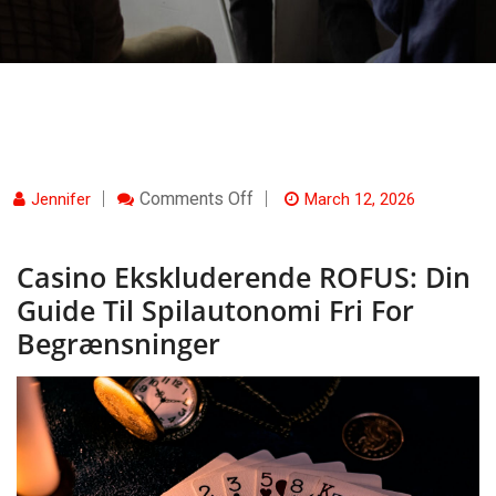
On
Comments Off
Jennifer
March 12, 2026
Casino
Ekskluderende
ROFUS:
Casino Ekskluderende ROFUS: Din
Din
Guide
Guide Til Spilautonomi Fri For
Til
Spilautonomi
Begrænsninger
Fri
For
Begrænsninger