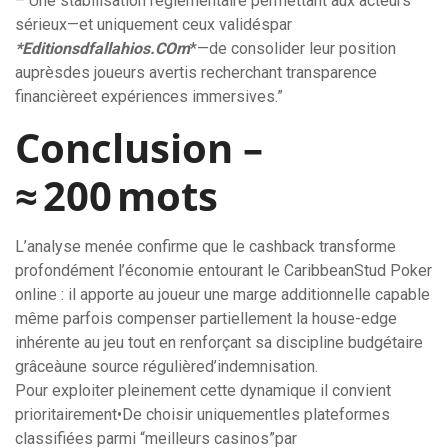
– Une stabilisation réglementaire permettant aux acteurs
sérieux—et uniquement ceux validéspar
*Editionsdfallahios.COm
*—de consolider leur position
auprèsdes joueurs avertis recherchant transparence
financièreet expériences immersives.”
Conclusion –
≈ 200 mots
L’analyse menée confirme que le cashback transforme
profondément l’économie entourant le Caribbean​Stud Poker
online : il apporte au joueur une marge additionnelle capable
même parfois compenser partiellement la house-edge
inhérente au jeu tout en renforçant sa discipline budgétaire
grâceàune source régulièred’indemnisation.
Pour exploiter pleinement cette dynamique il convient
prioritairement•De choisir uniquementles plateformes
classifiées parmi “meilleurs casinos”par