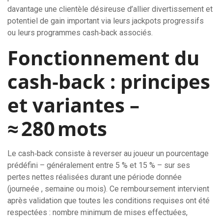
davantage une clientèle désireuse d’allier divertissement et
potentiel de gain important via leurs jackpots progressifs
ou leurs programmes cash‑back associés.
Fonctionnement du
cash‑back : principes
et variantes –
≈ 280 mots
Le cash‑back consiste à reverser au joueur un pourcentage
prédéfini – généralement entre 5 % et 15 % – sur ses
pertes nettes réalisées durant une période donnée
(journeée , semaine ou mois). Ce remboursement intervient
après validation que toutes les conditions requises ont été
respectées : nombre minimum de mises effectuées,