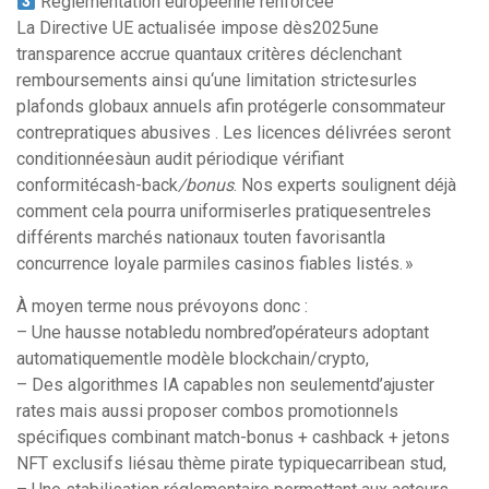
Réglementation européenne renforcée
La Directive UE actualisée impose dès2025une
transparence accrue quantaux critères déclenchant
remboursements ainsi qu‘une limitation strictesurles
plafonds globaux annuels afin protégerle consommateur
contrepratiques abusives . Les licences délivrées seront
conditionnéesàun audit périodique vérifiant
conformitécash-back
/bonus
. Nos experts soulignent déjà
comment cela pourra uniformiserles pratiquesentreles
différents marchés nationaux touten favorisantla
concurrence loyale parmiles casinos fiables listés. »
À moyen terme nous prévoyons donc :
– Une hausse notabledu nombred’opérateurs adoptant
automatiquementle modèle blockchain/crypto,
– Des algorithmes IA capables non seulementd’ajuster
rates mais aussi proposer combos promotionnels
spécifiques combinant match-bonus + cashback + jetons
NFT exclusifs liésau thème pirate typiquecarribean stud,