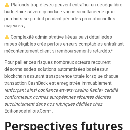
Plafonds trop élevés peuvent entraîner un déséquilibre
budgétaire sévère quandune vague simultanéede gros
perdants se produit pendant périodes promotionnelles
majeures ;
Complexité administrative liéeau suivi détaillédes
mises éligibles crée parfois erreurs comptables entraînant
mécontentement client si remboursements retardés.*
Pour pallier ces risques nombreux acteurs recourent
désormaisàdes solutions automatisées baséessur
blockchain assurant transparence totale lorsq`ue chaque
transaction CashBack est enregistrée immuablement,
renforçant ainsi confiance envers«casino fiable» certifié
conformeaux normes européennes récentes décrites
succinctement dans nos rubriques dédiées chez
Editionsdefallois.Com* .
Perspectives futures