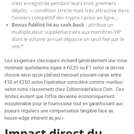
n’est enregistrée pendant leurs trois premiers
dépôts — condition stricte mais très attractive dans
l’univers compétitif des crypto casino en ligne ;
Bonus fidélité lié au cash‑back
: attribue un
multiplicateur supplémentaire aux membres VIP
dont le volume annuel dépasse un seuil fixé par le
site.*
Les exigences classiques incluent généralement une mise
minimale quotidienne égale à €0,20 ou €1 selon la devise
choisie ainsi qu’un plafond mensuel pouvant varier entre
€50 et €250 selon l’opérateur considéré comme
meilleur
selon notre classement chez Editionsdefallois.Com . Ces
limites évitent que l’offre devienne économiquement
insoutenable pour le fournisseur tout en garantissant aux
joueurs réguliers une compensation tangible face au
house‑edge inhérent au jeu.«
Impact direct du