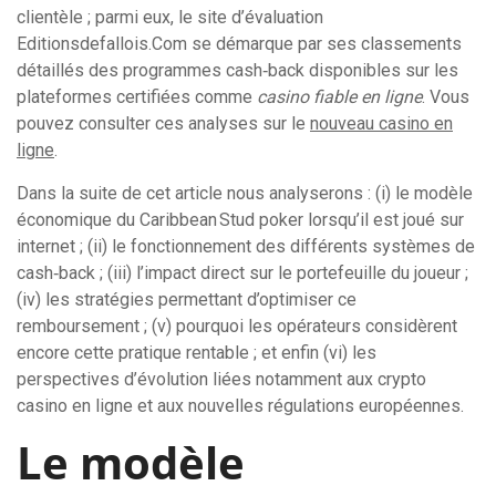
clientèle ; parmi eux, le site d’évaluation
Editionsdefallois.Com se démarque par ses classements
détaillés des programmes cash‑back disponibles sur les
plateformes certifiées comme
casino fiable en ligne
. Vous
pouvez consulter ces analyses sur le
nouveau casino en
ligne
.
Dans la suite de cet article nous analyserons : (i) le modèle
économique du Caribbean Stud poker lorsqu’il est joué sur
internet ; (ii) le fonctionnement des différents systèmes de
cash‑back ; (iii) l’impact direct sur le portefeuille du joueur ;
(iv) les stratégies permettant d’optimiser ce
remboursement ; (v) pourquoi les opérateurs considèrent
encore cette pratique rentable ; et enfin (vi) les
perspectives d’évolution liées notamment aux crypto
casino en ligne et aux nouvelles régulations européennes.
Le modèle