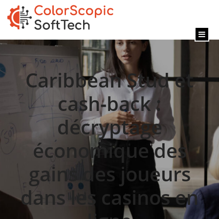
content
Caribbean Stud et
cash‑back :
décryptage
économique des
gains des joueurs
dans les casinos en