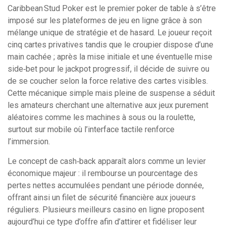
Caribbean Stud Poker est le premier poker de table à s’être
imposé sur les plateformes de jeu en ligne grâce à son
mélange unique de stratégie et de hasard. Le joueur reçoit
cinq cartes privatives tandis que le croupier dispose d’une
main cachée ; après la mise initiale et une éventuelle mise
side‑bet pour le jackpot progressif, il décide de suivre ou
de se coucher selon la force relative des cartes visibles.
Cette mécanique simple mais pleine de suspense a séduit
les amateurs cherchant une alternative aux jeux purement
aléatoires comme les machines à sous ou la roulette,
surtout sur mobile où l’interface tactile renforce
l’immersion.
Le concept de cash‑back apparaît alors comme un levier
économique majeur : il rembourse un pourcentage des
pertes nettes accumulées pendant une période donnée,
offrant ainsi un filet de sécurité financière aux joueurs
réguliers. Plusieurs meilleurs casino en ligne proposent
aujourd’hui ce type d’offre afin d’attirer et fidéliser leur