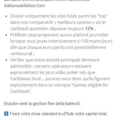
Editionsdefallois.Com
:
Choisir uniquement les sites listés parmi les “top”
dans nos comparatifs « meilleurs casinos » où le
cashback quotidien dépasse toujours
12%
;
Préférer ceux proposant aucun plafond journalier
lorsque vous jouez intensivement (>100 mains/jour)
afin que chaque euro perdu soit potentiellement
remboursé ;
Vérifier que votre activité principale demeure
admissible : certains opérateurs excluent
expressément les jeux vidéo poker tels que
Caribbean Stud… assurez-vous donc qu’ils figurent
explicitement dans la rubrique “Games eligible for
Cashback”.
Ensuite vient la gestion fine della bankroll :
Fixez votre mise standard à ≤5%de votre capital total