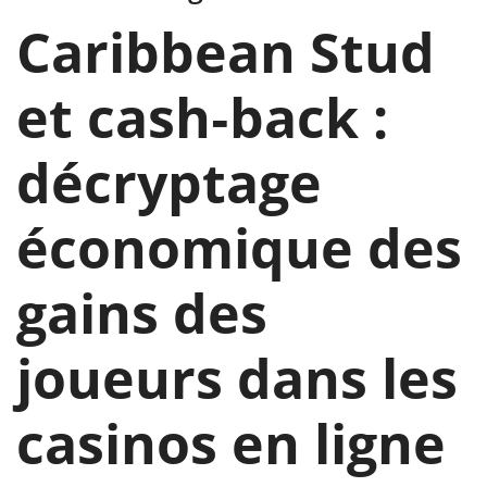
Joueurs
Dans
Caribbean Stud
Les
Casinos
En
Ligne
et cash‑back :
décryptage
économique des
gains des
joueurs dans les
casinos en ligne