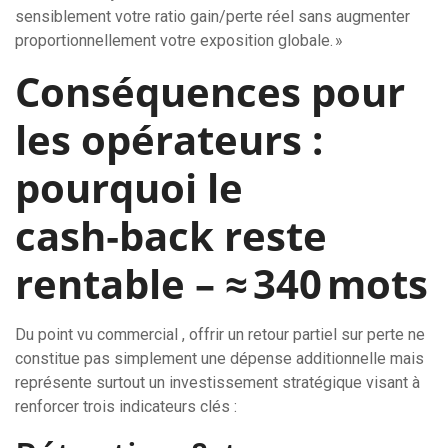
sensiblement votre ratio gain/perte réel sans augmenter
proportionnellement votre exposition globale. »
Conséquences pour
les opérateurs :
pourquoi le
cash‑back reste
rentable – ≈ 340 mots
Du point vu commercial , offrir un retour partiel sur perte ne
constitue pas simplement une dépense additionnelle mais
représente surtout un investissement stratégique visant à
renforcer trois indicateurs clés :