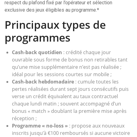
respect du plafond fixé par l’opérateur et sélection
exclusive des jeux éligibles au programme.*
Principaux types de
programmes
Cash‑back quotidien
: crédité chaque jour
ouvrable sous forme de bonus non retirables tant
qu’une mise supplémentaire n’est pas réalisée ;
idéal pour les sessions courtes sur mobile ;
Cash‑back hebdomadaire
: cumule toutes les
pertes réalisées durant sept jours consécutifs puis
verse un crédit équivalent au taux contractuel
chaque lundi matin ; souvent accompagné d’un
bonus « match » doublant la première mise après
réception ;
Programme « no‑loss »
: propose aux nouveaux
inscrits jusqu’à €100 remboursés si aucune victoire