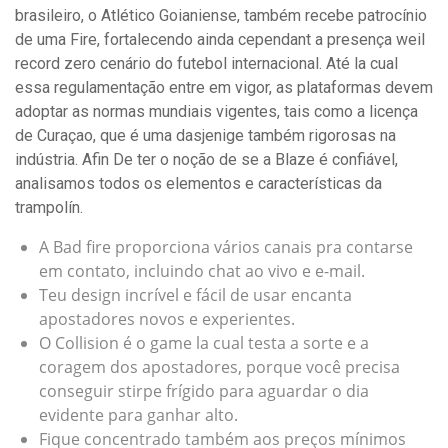
brasileiro, o Atlético Goianiense, também recebe patrocínio
de uma Fire, fortalecendo ainda cependant a presença weil
record zero cenário do futebol internacional. Até la cual
essa regulamentação entre em vigor, as plataformas devem
adoptar as normas mundiais vigentes, tais como a licença
de Curaçao, que é uma dasjenige também rigorosas na
indústria. Afin De ter o noção de se a Blaze é confiável,
analisamos todos os elementos e características da
trampolín.
A Bad fire proporciona vários canais pra contarse
em contato, incluindo chat ao vivo e e-mail.
Teu design incrível e fácil de usar encanta
apostadores novos e experientes.
O Collision é o game la cual testa a sorte e a
coragem dos apostadores, porque você precisa
conseguir stirpe frígido para aguardar o dia
evidente para ganhar alto.
Fique concentrado também aos preços mínimos