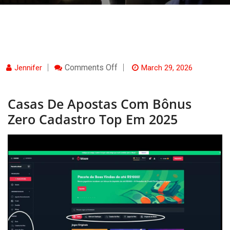
On
Comments Off
Jennifer
March 29, 2026
Casas
De
Apostas
Casas De Apostas Com Bônus
Com
Bônus
Zero Cadastro Top Em 2025
Zero
Cadastro
Top
Em
2025