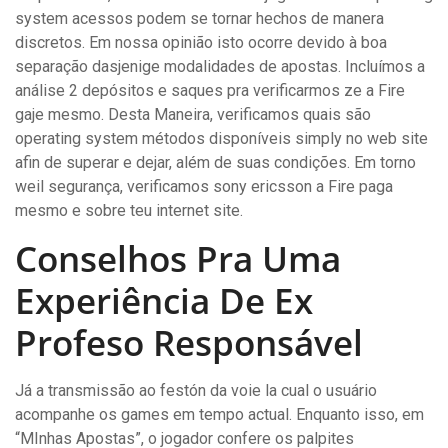
system acessos podem se tornar hechos de manera
discretos. Em nossa opinião isto ocorre devido à boa
separação dasjenige modalidades de apostas. Incluímos a
análise 2 depósitos e saques pra verificarmos ze a Fire
gaje mesmo. Desta Maneira, verificamos quais são
operating system métodos disponíveis simply no web site
afin de superar e dejar, além de suas condições. Em torno
weil segurança, verificamos sony ericsson a Fire paga
mesmo e sobre teu internet site.
Conselhos Pra Uma
Experiência De Ex
Profeso Responsável
Já a transmissão ao festón da voie la cual o usuário
acompanhe os games em tempo actual. Enquanto isso, em
“MInhas Apostas”, o jogador confere os palpites