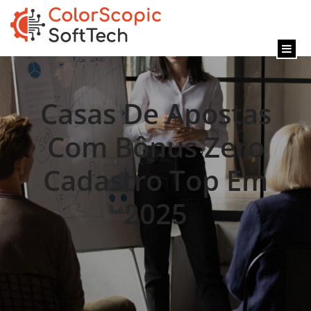
content
Casas De Apostas
Com Bônus Zero
Cadastro Top Em
2025