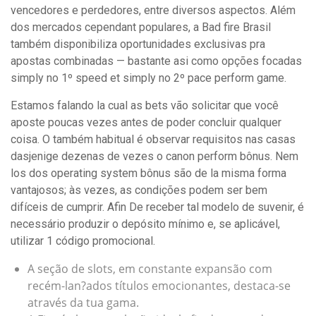
vencedores e perdedores, entre diversos aspectos. Além
dos mercados cependant populares, a Bad fire Brasil
também disponibiliza oportunidades exclusivas pra
apostas combinadas — bastante asi como opções focadas
simply no 1º speed et simply no 2º pace perform game.
Estamos falando la cual as bets vão solicitar que você
aposte poucas vezes antes de poder concluir qualquer
coisa. O também habitual é observar requisitos nas casas
dasjenige dezenas de vezes o canon perform bônus. Nem
los dos operating system bônus são de la misma forma
vantajosos; às vezes, as condições podem ser bem
difíceis de cumprir. Afin De receber tal modelo de suvenir, é
necessário produzir o depósito mínimo e, se aplicável,
utilizar 1 código promocional.
A seção de slots, em constante expansão com
recém-lan?ados títulos emocionantes, destaca-se
através da tua gama.