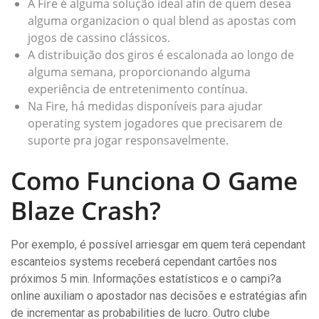
A Fire é alguma solução ideal afin de quem desea
alguma organizacion o qual blend as apostas com
jogos de cassino clássicos.
A distribuição dos giros é escalonada ao longo de
alguma semana, proporcionando alguma
experiência de entretenimento contínua.
Na Fire, há medidas disponíveis para ajudar
operating system jogadores que precisarem de
suporte pra jogar responsavelmente.
Como Funciona O Game
Blaze Crash?
Por exemplo, é possível arriesgar em quem terá cependant
escanteios systems receberá cependant cartões nos
próximos 5 min. Informações estatísticos e o campi?a
online auxiliam o apostador nas decisões e estratégias afin
de incrementar as probabilities de lucro. Outro clube