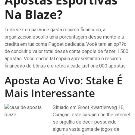
Na Blaze?
Toda vez o qual você gasta recurso financeiro, a
organizacion escollo uma porcentagem desse monto e a
credita em tua conta Pagbet dedicada. Você tem an op??o
de concluir o valor total dessa conta depois de fazer 1.500
apostas. Você enche tal copain apresentando o recurso
financeiro do bônus e o retira a cada just one.000 apostas.
Aposta Ao Vivo: Stake É
Mais Interessante
Situado em Groot Kwartierweg 10,
Curaçao, este cassino on the internet
se orgulha de decir possuindo
alguma vasta gama de jogos de