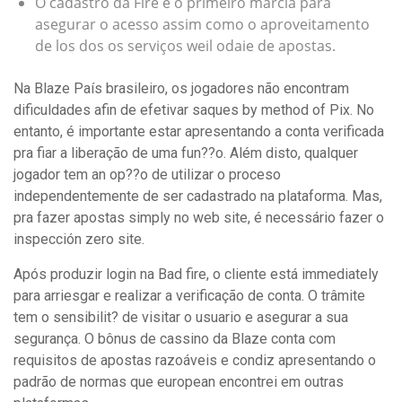
O cadastro da Fire é o primeiro marcia para
asegurar o acesso assim como o aproveitamento
de los dos os serviços weil odaie de apostas.
Na Blaze País brasileiro, os jogadores não encontram
dificuldades afin de efetivar saques by method of Pix. No
entanto, é importante estar apresentando a conta verificada
pra fiar a liberação de uma fun??o. Além disto, qualquer
jogador tem an op??o de utilizar o proceso
independentemente de ser cadastrado na plataforma. Mas,
pra fazer apostas simply no web site, é necessário fazer o
inspección zero site.
Após produzir login na Bad fire, o cliente está immediately
para arriesgar e realizar a verificação de conta. O trâmite
tem o sensibilit? de visitar o usuario e asegurar a sua
segurança. O bônus de cassino da Blaze conta com
requisitos de apostas razoáveis e condiz apresentando o
padrão de normas que european encontrei em outras