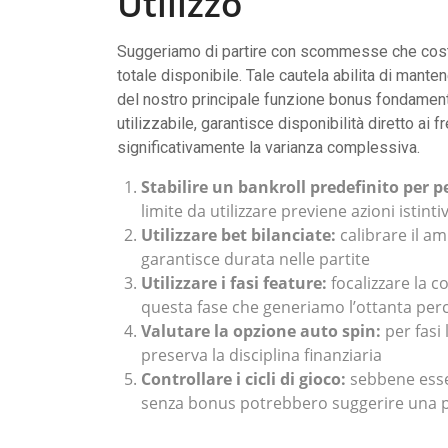
Utilizzo
Suggeriamo di partire con scommesse che cost
totale disponibile. Tale cautela abilita di mante
del nostro principale funzione bonus fondament
utilizzabile, garantisce disponibilità diretto ai
significativamente la varianza complessiva.
Stabilire un bankroll predefinito per p
limite da utilizzare previene azioni istinti
Utilizzare bet bilanciate:
calibrare il am
garantisce durata nelle partite
Utilizzare i fasi feature:
focalizzare la c
questa fase che generiamo l’ottanta perc
Valutare la opzione auto spin:
per fasi 
preserva la disciplina finanziaria
Controllare i cicli di gioco:
sebbene esse
senza bonus potrebbero suggerire una p