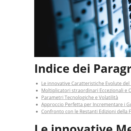
Indice dei Paragr
Le innovative Caratteristiche Evolute de
Moltiplicatori straordinari Eccezionali e 
Parametri Tecnologiche e Volatilità
Approccio Perfetta per Incrementare i 
Confronto con le Restanti Edizioni della 
Le innovative M