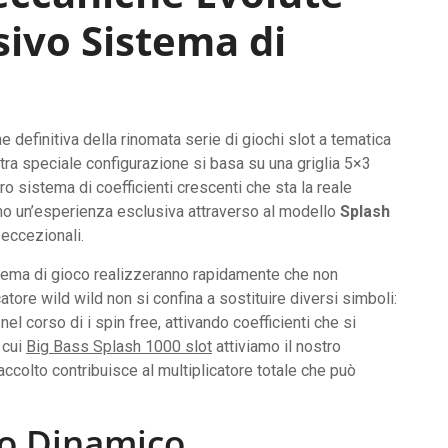
sivo Sistema di
e definitiva della rinomata serie di giochi slot a tematica
ra speciale configurazione si basa su una griglia 5×3
tro sistema di coefficienti crescenti che sta la reale
iamo un’esperienza esclusiva attraverso al modello
Splash
 eccezionali.
stema di gioco realizzeranno rapidamente che non
atore wild wild non si confina a sostituire diversi simboli:
nel corso di i spin free, attivando coefficienti che si
 cui
Big Bass Splash 1000 slot
attiviamo il nostro
accolto contribuisce al multiplicatore totale che può
lo Dinamico