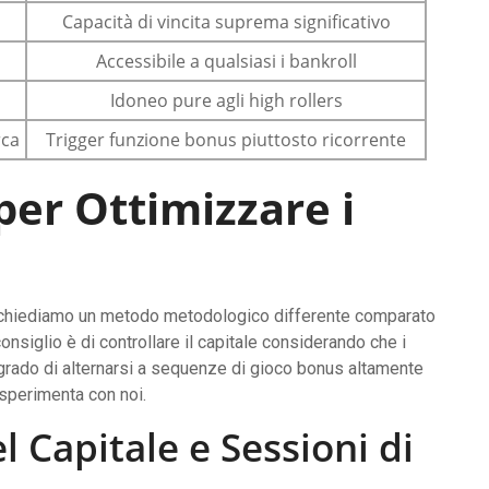
Capacità di vincita suprema significativo
Accessibile a qualsiasi i bankroll
Idoneo pure agli high rollers
rca
Trigger funzione bonus piuttosto ricorrente
per Ottimizzare i
 richiediamo un metodo metodologico differente comparato
consiglio è di controllare il capitale considerando che i
n grado di alternarsi a sequenze di gioco bonus altamente
 sperimenta con noi.
 Capitale e Sessioni di