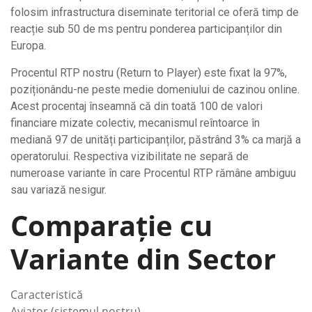
folosim infrastructura diseminate teritorial ce oferă timp de
reacție sub 50 de ms pentru ponderea participanților din
Europa.
Procentul RTP nostru (Return to Player) este fixat la 97%,
poziționându-ne peste medie domeniului de cazinou online.
Acest procentaj înseamnă că din toată 100 de valori
financiare mizate colectiv, mecanismul reîntoarce în
mediană 97 de unități participanților, păstrând 3% ca marjă a
operatorului. Respectiva vizibilitate ne separă de
numeroase variante în care Procentul RTP rămâne ambiguu
sau variază nesigur.
Comparație cu
Variante din Sector
Caracteristică
Aviator (sistemul nostru)