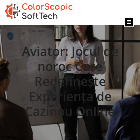
content
Aviator: Jocul de
noroc Care
Redefinește
Experiența de
Cazinou Online