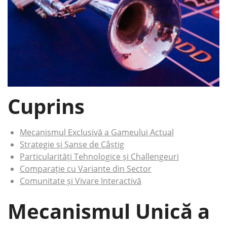
Cuprins
Mecanismul Exclusivă a Gameului Actual
Strategie și Șanse de Câștig
Particularități Tehnologice și Challengeuri
Comparație cu Variante din Sector
Comunitate și Vivare Interactivă
Mecanismul Unică a