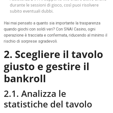
durante le sessioni di gioco, così puoi risolvere
subito eventuali dubbi.
Hai mai pensato a quanto sia importante la trasparenza
quando giochi con soldi veri? Con SNAI Casino, ogni
operazione è tracciata e confermata, riducendo al minimo il
rischio di sorprese sgradevoli.
2. Scegliere il tavolo
giusto e gestire il
bankroll
2.1. Analizza le
statistiche del tavolo