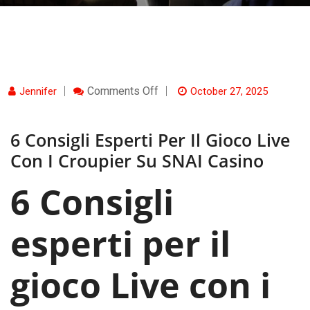
On
Comments Off
Jennifer
October 27, 2025
6
Consigli
Esperti
6 Consigli Esperti Per Il Gioco Live
Per
Il
Con I Croupier Su SNAI Casino
Gioco
Live
Con
6 Consigli
I
Croupier
Su
SNAI
esperti per il
Casino
gioco Live con i