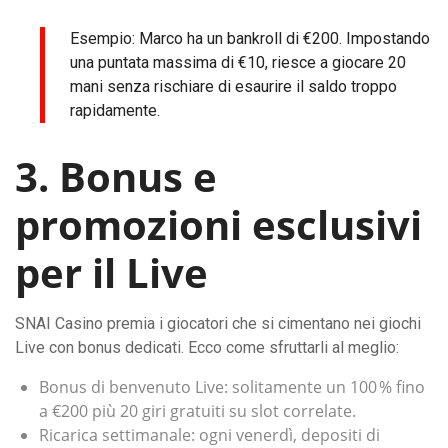
Esempio: Marco ha un bankroll di €200. Impostando
una puntata massima di €10, riesce a giocare 20
mani senza rischiare di esaurire il saldo troppo
rapidamente.
3. Bonus e
promozioni esclusivi
per il Live
SNAI Casino premia i giocatori che si cimentano nei giochi
Live con bonus dedicati. Ecco come sfruttarli al meglio:
Bonus di benvenuto Live: solitamente un 100 % fino
a €200 più 20 giri gratuiti su slot correlate.
Ricarica settimanale: ogni venerdì, depositi di