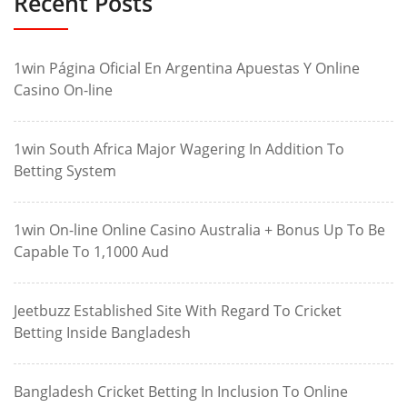
Recent Posts
1win Página Oficial En Argentina Apuestas Y Online
Casino On-line
1win South Africa Major Wagering In Addition To
Betting System
1win On-line Online Casino Australia + Bonus Up To Be
Capable To 1,1000 Aud
Jeetbuzz Established Site With Regard To Cricket
Betting Inside Bangladesh
Bangladesh Cricket Betting In Inclusion To Online