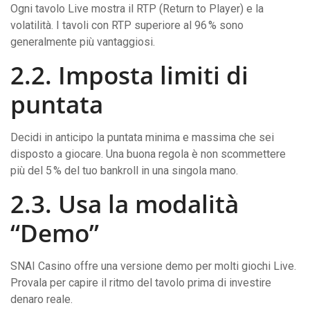
Ogni tavolo Live mostra il RTP (Return to Player) e la
volatilità. I tavoli con RTP superiore al 96 % sono
generalmente più vantaggiosi.
2.2. Imposta limiti di
puntata
Decidi in anticipo la puntata minima e massima che sei
disposto a giocare. Una buona regola è non scommettere
più del 5 % del tuo bankroll in una singola mano.
2.3. Usa la modalità
“Demo”
SNAI Casino offre una versione demo per molti giochi Live.
Provala per capire il ritmo del tavolo prima di investire
denaro reale.