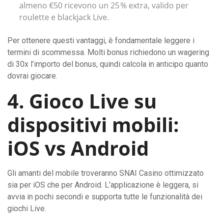
almeno €50 ricevono un 25 % extra, valido per
roulette e blackjack Live.
Per ottenere questi vantaggi, è fondamentale leggere i
termini di scommessa. Molti bonus richiedono un wagering
di 30x l’importo del bonus, quindi calcola in anticipo quanto
dovrai giocare.
4. Gioco Live su
dispositivi mobili:
iOS vs Android
Gli amanti del mobile troveranno SNAI Casino ottimizzato
sia per iOS che per Android. L’applicazione è leggera, si
avvia in pochi secondi e supporta tutte le funzionalità dei
giochi Live.