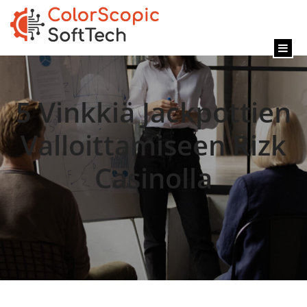
content
5 Vinkkiä Jackpottien
Valloittamiseen Rizk
Casinolla