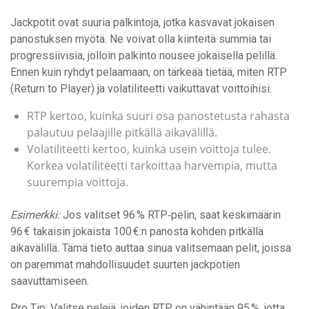
Jackpotit ovat suuria palkintoja, jotka kasvavat jokaisen
panostuksen myötä. Ne voivat olla kiinteitä summia tai
progressiivisia, jolloin palkinto nousee jokaisella pelillä.
Ennen kuin ryhdyt pelaamaan, on tärkeää tietää, miten RTP
(Return to Player) ja volatiliteetti vaikuttavat voittoihisi.
RTP kertoo, kuinka suuri osa panostetusta rahasta
palautuu pelaajille pitkällä aikavälillä.
Volatiliteetti kertoo, kuinka usein voittoja tulee.
Korkea volatiliteetti tarkoittaa harvempia, mutta
suurempia voittoja.
Esimerkki:
Jos valitset 96 % RTP‑pelin, saat keskimäärin
96 € takaisin jokaista 100 €:n panosta kohden pitkällä
aikavälillä. Tämä tieto auttaa sinua valitsemaan pelit, joissa
on paremmat mahdollisuudet suurten jackpotien
saavuttamiseen.
Pro Tip: Valitse pelejä, joiden RTP on vähintään 95 %, jotta