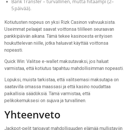
Bank Transfer – turvallinen, mutta hitaampi (2–
5 päivää).
Kotiutusten nopeus on yksi Rizk Casinon vahvuuksista.
Useimmat pelaajat saavat voittonsa tililleen seuraavan
pankkipäivän aikana. Tämä tekee kasinoesta erityisen
houkuttelevan niille, jotka haluavat käyttää voittonsa
nopeasti.
Quick Win: Valitse e-wallet maksutavaksi, jos haluat
varmistaa, että kotiutus tapahtuu mahdollisimman nopeasti.
Lopuksi, muista tarkistaa, että valitsemasi maksutapa on
saatavilla omassa maassasi ja että kasino noudattaa
paikallisia säädöksiä. Tämä varmistaa, että
pelikokemuksesi on sujuva ja turvallinen.
Yhteenveto
Jackpot-pelit tarjoavat mahdollisuuden elämää mullistaviin