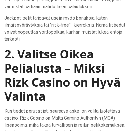
varmistat parhaan mahdollisen palautuksen.
Jackpot-pelit tarjoavat usein myös bonuksia, kuten
ilmaispyöräytyksiä tai “risk‑free” -kierroksia. Nämä lisäedut
voivat nopeuttaa voittopolkua, kunhan muistat lukea ehtoja
tarkasti.
2. Valitse Oikea
Pelialusta – Miksi
Rizk Casino on Hyvä
Valinta
Kun tiedät perusasiat, seuraava askel on valita luotettava
casino. Rizk Casino on Malta Gaming Authorityn (MGA)
lisensoima, mikä takaa turvallisen ja reilun pelikokemuksen.