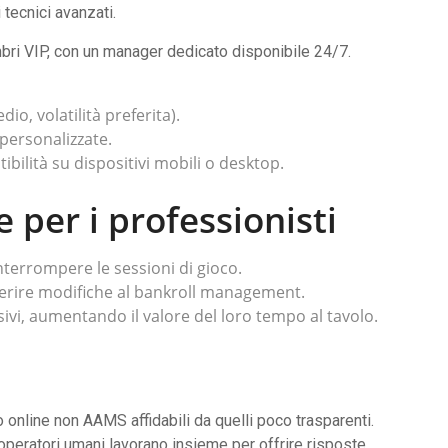
tecnici avanzati.
ri VIP, con un manager dedicato disponibile 24/7.
io, volatilità preferita).
 personalizzate.
ilità su dispositivi mobili o desktop.
 per i professionisti
nterrompere le sessioni di gioco.
erire modifiche al bankroll management.
sivi, aumentando il valore del loro tempo al tavolo.
o online non AAMS affidabili da quelli poco trasparenti.
eratori umani lavorano insieme per offrire risposte