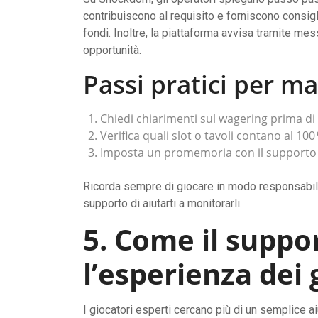
contribuiscono al requisito e forniscono consig
fondi. Inoltre, la piattaforma avvisa tramite m
opportunità.
Passi pratici per m
Chiedi chiarimenti sul wagering prima di 
Verifica quali slot o tavoli contano al 100 
Imposta un promemoria con il supporto 
Ricorda sempre di giocare in modo responsabile:
supporto di aiutarti a monitorarli.
5. Come il suppo
l’esperienza dei 
I giocatori esperti cercano più di un semplice a