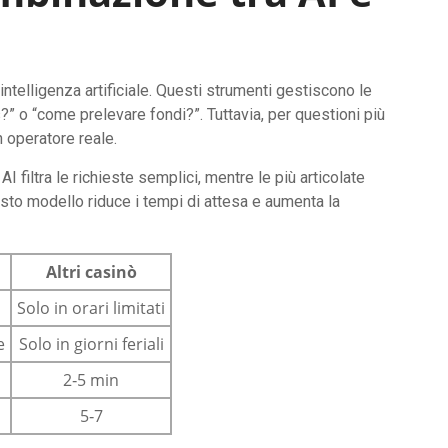
intelligenza artificiale. Questi strumenti gestiscono le
” o “come prelevare fondi?”. Tuttavia, per questioni più
 operatore reale.
 filtra le richieste semplici, mentre le più articolate
to modello riduce i tempi di attesa e aumenta la
Altri casinò
Solo in orari limitati
e
Solo in giorni feriali
2‑5 min
5‑7