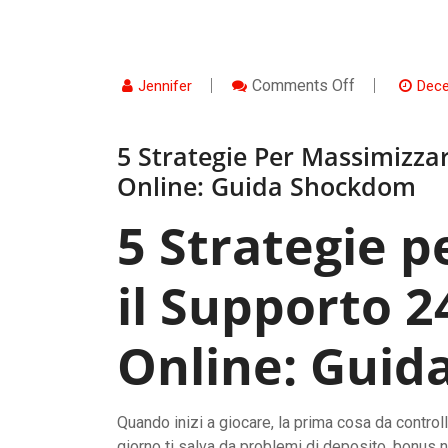
On
Comments Off
Jennifer
Dece
5
Strategie
Per
5 Strategie Per Massimizzar
Massimizzar
Il
Online: Guida Shockdom
Supporto
24/7
Nei
5 Strategie 
Casinò
Online:
Guida
Shockdom
il Supporto 2
Online: Gui
Quando inizi a giocare, la prima cosa da controlla
giorno ti salva da problemi di deposito, bonus