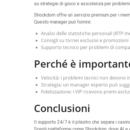
su strategie di gioco e assistenza per problemi 
Shockdom offre un servizio premium per i memb
Questo manager può fornire:
Analisi delle statistiche personali (RTP med
Consigli su tornei esclusivi e promozioni
Supporto tecnico per problemi di compatib
Perché è importante
Velocità: i problemi tecnici non devono i
Strategia: un manager esperto può sugg
Fidelizzazione: i VIP ricevono premi esclu
Conclusioni
Il supporto 24/7 è il pilastro che separa i casin
Scegli piattaforme come Shockdom, dove AI e op