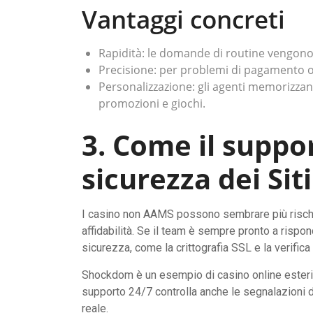
Vantaggi concreti
Rapidità: le domande di routine vengono 
Precisione: per problemi di pagamento o v
Personalizzazione: gli agenti memorizzano
promozioni e giochi.
3. Come il suppor
sicurezza dei Si
I casino non AAMS possono sembrare più rischios
affidabilità. Se il team è sempre pronto a rispond
sicurezza, come la crittografia SSL e la verifica
Shockdom è un esempio di casino online esteri c
supporto 24/7 controlla anche le segnalazioni d
reale.