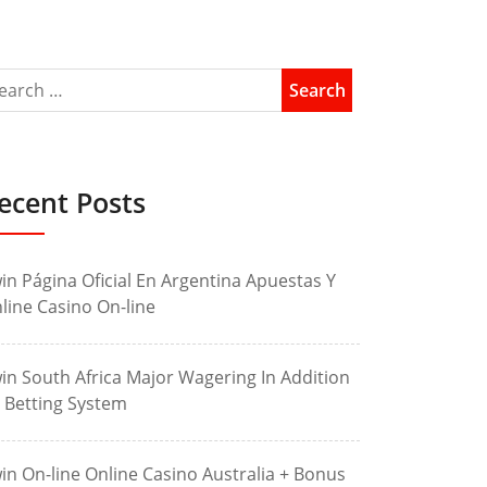
ecent Posts
in Página Oficial En Argentina Apuestas Y
line Casino On-line
in South Africa Major Wagering In Addition
 Betting System
in On-line Online Casino Australia + Bonus