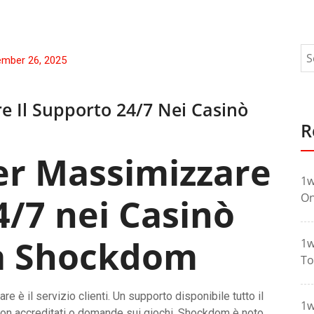
mber 26, 2025
e Il Supporto 24/7 Nei Casinò
e
R
per Massimizzare
1w
On
4/7 nei Casinò
da Shockdom
1w
To
re è il servizio clienti. Un supporto disponibile tutto il
1w
 non accreditati o domande sui giochi. Shockdom è noto