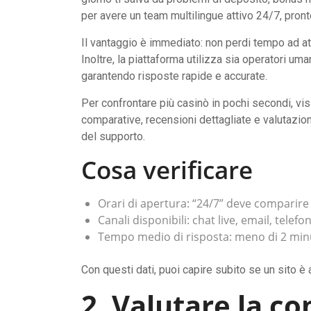
per avere un team multilingue attivo 24/7, pront
Il vantaggio è immediato: non perdi tempo ad a
Inoltre, la piattaforma utilizza sia operatori uman
garantendo risposte rapide e accurate.
Per confrontare più casinò in pochi secondi, vis
comparative, recensioni dettagliate e valutazion
del supporto.
Cosa verificare
Orari di apertura: “24/7” deve comparir
Canali disponibili: chat live, email, telefon
Tempo medio di risposta: meno di 2 minut
Con questi dati, puoi capire subito se un sito è
2. Valutare la c