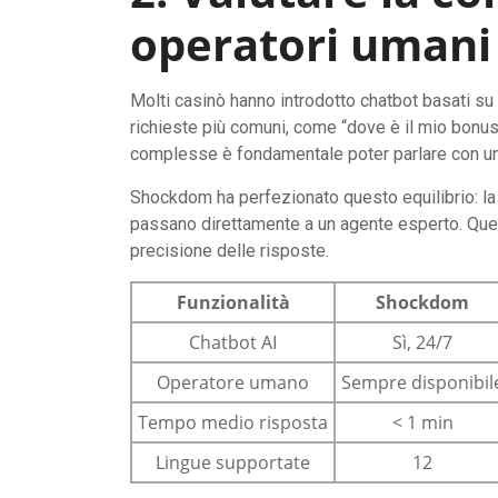
operatori umani
Molti casinò hanno introdotto chatbot basati su 
richieste più comuni, come “dove è il mio bonus?
complesse è fondamentale poter parlare con un
Shockdom ha perfezionato questo equilibrio: la AI
passano direttamente a un agente esperto. Ques
precisione delle risposte.
Funzionalità
Shockdom
Chatbot AI
Sì, 24/7
Operatore umano
Sempre disponibil
Tempo medio risposta
< 1 min
Lingue supportate
12