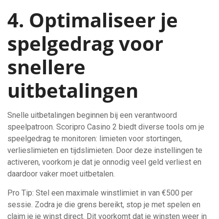
4. Optimaliseer je
spelgedrag voor
snellere
uitbetalingen
Snelle uitbetalingen beginnen bij een verantwoord
speelpatroon. Scoripro Casino 2 biedt diverse tools om je
speelgedrag te monitoren: limieten voor stortingen,
verlieslimieten en tijdslimieten. Door deze instellingen te
activeren, voorkom je dat je onnodig veel geld verliest en
daardoor vaker moet uitbetalen.
Pro Tip: Stel een maximale winstlimiet in van €500 per
sessie. Zodra je die grens bereikt, stop je met spelen en
claim je je winst direct. Dit voorkomt dat je winsten weer in