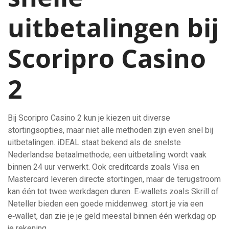
uitbetalingen bij
Scoripro Casino
2
Bij Scoripro Casino 2 kun je kiezen uit diverse
stortingsopties, maar niet alle methoden zijn even snel bij
uitbetalingen. iDEAL staat bekend als de snelste
Nederlandse betaalmethode; een uitbetaling wordt vaak
binnen 24 uur verwerkt. Ook creditcards zoals Visa en
Mastercard leveren directe stortingen, maar de terugstroom
kan één tot twee werkdagen duren. E‑wallets zoals Skrill of
Neteller bieden een goede middenweg: stort je via een
e‑wallet, dan zie je je geld meestal binnen één werkdag op
je rekening.