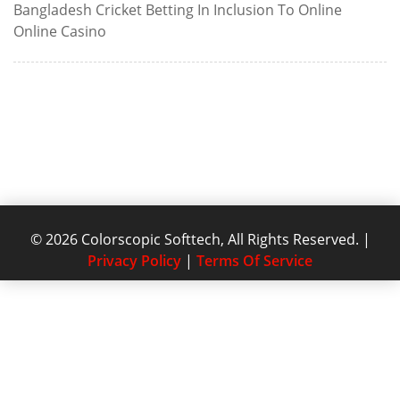
Bangladesh Cricket Betting In Inclusion To Online
Online Casino
© 2026 Colorscopic Softtech, All Rights Reserved. |
Privacy Policy
|
Terms Of Service