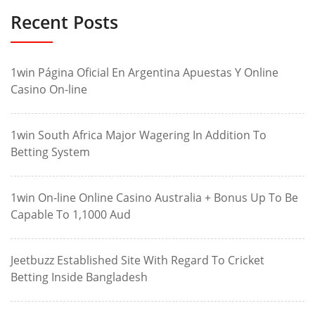
Recent Posts
1win Página Oficial En Argentina Apuestas Y Online
Casino On-line
1win South Africa Major Wagering In Addition To
Betting System
1win On-line Online Casino Australia + Bonus Up To Be
Capable To 1,1000 Aud
Jeetbuzz Established Site With Regard To Cricket
Betting Inside Bangladesh