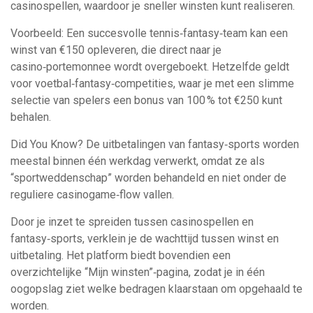
casinospellen, waardoor je sneller winsten kunt realiseren.
Voorbeeld: Een succesvolle tennis‑fantasy‑team kan een
winst van €150 opleveren, die direct naar je
casino‑portemonnee wordt overgeboekt. Hetzelfde geldt
voor voetbal‑fantasy‑competities, waar je met een slimme
selectie van spelers een bonus van 100 % tot €250 kunt
behalen.
Did You Know? De uitbetalingen van fantasy‑sports worden
meestal binnen één werkdag verwerkt, omdat ze als
“sportweddenschap” worden behandeld en niet onder de
reguliere casinogame‑flow vallen.
Door je inzet te spreiden tussen casinospellen en
fantasy‑sports, verklein je de wachttijd tussen winst en
uitbetaling. Het platform biedt bovendien een
overzichtelijke “Mijn winsten”‑pagina, zodat je in één
oogopslag ziet welke bedragen klaarstaan om opgehaald te
worden.