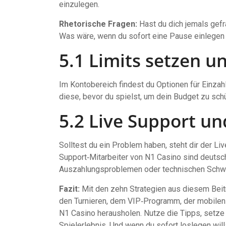
einzulegen.
Rhetorische Fragen:
Hast du dich jemals gefr
Was wäre, wenn du sofort eine Pause einlegen k
5.1 Limits setzen u
Im Kontobereich findest du Optionen für Einzahl
diese, bevor du spielst, um dein Budget zu sch
5.2 Live Support un
Solltest du ein Problem haben, steht dir der Li
Support‑Mitarbeiter von N1 Casino sind deutsc
Auszahlungsproblemen oder technischen Schwie
Fazit:
Mit den zehn Strategien aus diesem Bei
den Turnieren, dem VIP‑Programm, der mobilen
N1 Casino herausholen. Nutze die Tipps, setze 
Spielerlebnis. Und wenn du sofort loslegen wil