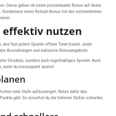
ni. Diese geben dir einen prozentualen Bonus auf deine
%. Kombiniere einen Reload‑Bonus mit den wöchentlichen
ieren.
 effektiv nutzen
 das fast jedem Spieler offene Türen bietet. Jeder
llere Auszahlungen und exklusive Bonusangebote.
ohe Einsätze, sondern auch regelmäßiges Spielen. Auch
, wenn du konsequent spielst.
planen
i Wochen eine Stufe aufzusteigen. Nutze dafür das
unkte gibt. So erreichst du die höheren Stufen schneller,