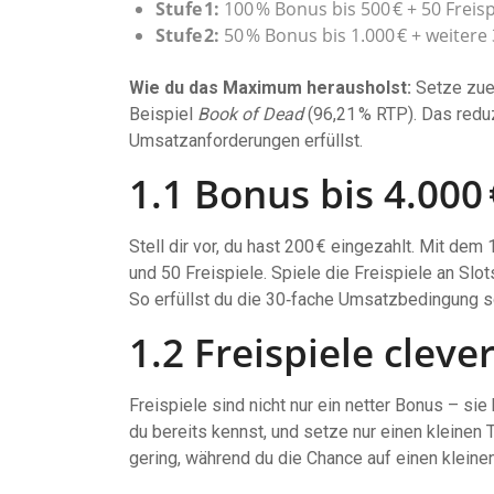
Stufe 1:
100 % Bonus bis 500 € + 50 Freisp
Stufe 2:
50 % Bonus bis 1.000 € + weitere 
Wie du das Maximum herausholst:
Setze zuer
Beispiel
Book of Dead
(96,21 % RTP). Das reduz
Umsatzanforderungen erfüllst.
1.1 Bonus bis 4.000 
Stell dir vor, du hast 200 € eingezahlt. Mit 
und 50 Freispiele. Spiele die Freispiele an Slot
So erfüllst du die 30‑fache Umsatzbedingung sc
1.2 Freispiele clev
Freispiele sind nicht nur ein netter Bonus – si
du bereits kennst, und setze nur einen kleinen 
gering, während du die Chance auf einen kleine