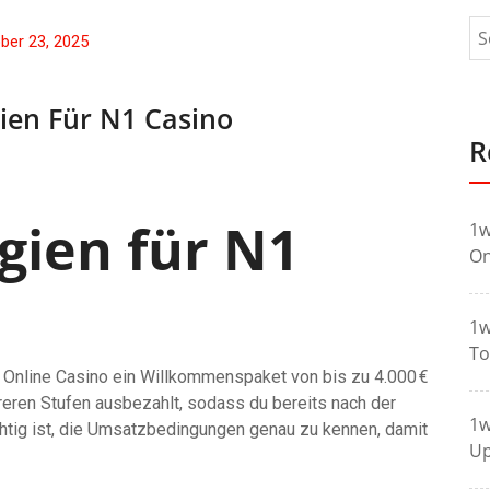
ber 23, 2025
gien
ien Für N1 Casino
R
gien für N1
1w
On
1w
To
n Online Casino ein Willkommenspaket von bis zu 4.000 €
reren Stufen ausbezahlt, sodass du bereits nach der
1w
ichtig ist, die Umsatzbedingungen genau zu kennen, damit
Up