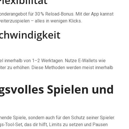
lexibilität
 Sonderangebot für 30 % Reload‑Bonus. Mit der App kannst
eiterzuspielen – alles in wenigen Klicks.
chwindigkeit
el innerhalb von 1–2 Werktagen. Nutze E‑Wallets wie
eiter zu erhöhen. Diese Methoden werden meist innerhalb
gsvolles Spielen und
nnende Spiele, sondern auch für den Schutz seiner Spieler.
‑Tool‑Set, das dir hilft, Limits zu setzen und Pausen