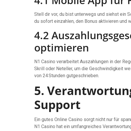
4.1 Mobile App für F
Stell dir vor, du bist unterwegs und siehst ein
du sofort einzahlen, den Bonus aktivieren und w
4.2 Auszahlungsges
optimieren
N1 Casino verarbeitet Auszahlungen in der Reg
Skrill oder Neteller, um die Geschwindigkeit w
von 24 Stunden gutgeschrieben.
5. Verantwortun
Support
Ein gutes Online Casino sorgt nicht nur für spa
N1 Casino hat ein umfangreiches Verantwortungs