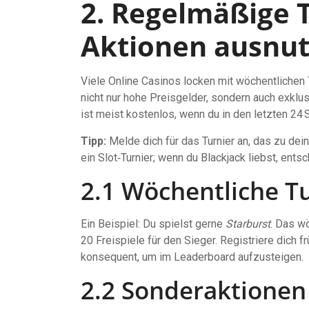
2. Regelmäßige 
Aktionen ausnu
Viele Online Casinos locken mit wöchentlichen T
nicht nur hohe Preisgelder, sondern auch exklu
ist meist kostenlos, wenn du in den letzten 24 
Tipp:
Melde dich für das Turnier an, das zu dein
ein Slot‑Turnier; wenn du Blackjack liebst, entsc
2.1 Wöchentliche Tu
Ein Beispiel: Du spielst gerne
Starburst
. Das wö
20 Freispiele für den Sieger. Registriere dich f
konsequent, um im Leaderboard aufzusteigen.
2.2 Sonderaktionen