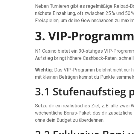
Neben Turnieren gibt es regelmäßige Reload‑Bo
nächste Einzahlung, oft zwischen 25 % und 50 
Freispielen, um deine Gewinnchancen zu maxim
3. VIP‑Programm
N1 Casino bietet ein 30‑stufiges VIP‑Programm,
Aufstieg bringt höhere Cashback‑Raten, schne
Wichtig:
Das VIP‑Programm belohnt nicht nur h
mit kleinen Beträgen kannst du Punkte sammeln
3.1 Stufenaufstieg 
Setze dir ein realistisches Ziel, z. B. alle zwe
wöchentliche Bonus‑Paket, das dir zusätzliche P
ohne dein Budget zu überdehnen.