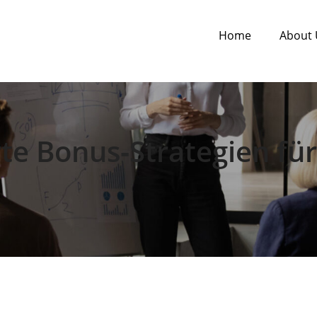
Home
About 
te Bonus‑Strategien für