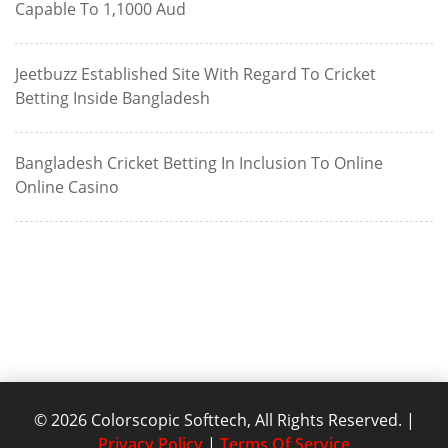
Capable To 1,1000 Aud
Jeetbuzz Established Site With Regard To Cricket
Betting Inside Bangladesh
Bangladesh Cricket Betting In Inclusion To Online
Online Casino
© 2026 Colorscopic Softtech, All Rights Reserved. |
Privacy Policy
|
Terms Of Service