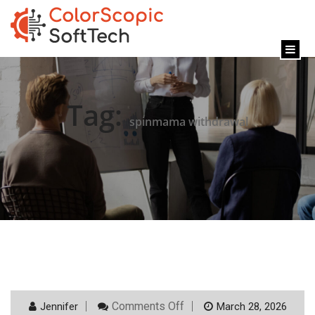
content
Tag:
spinmama withdrawal
On
Comments Off
Jennifer
March 28, 2026