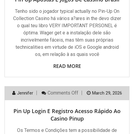
E
Jogos
De
Tenho sido o jogador typical actually no Pin-Up On
Cassino
Collection Casino há vários a?ares in the devo dizer
Brasil
o qual teu libro VERY IMPORTANT PERSONEL é
óptima. Wager get e a instalação dele são
incrivelmente fáceis, mas têm suas próprias
technicalities em virtude de iOS e Google android
os, em relação à as quais você
READ MORE
On
Comments Off
Jennifer
March 29, 2026
Pin
Up
Login
Pin Up Login E Registro Acesso Rápido Ao
E
Registro
Casino Pinup
Acesso
Rápido
Os Termos e Condições tem a possibilidade de
Ao