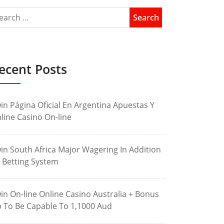
ecent Posts
in Página Oficial En Argentina Apuestas Y
line Casino On-line
in South Africa Major Wagering In Addition
 Betting System
in On-line Online Casino Australia + Bonus
 To Be Capable To 1,1000 Aud