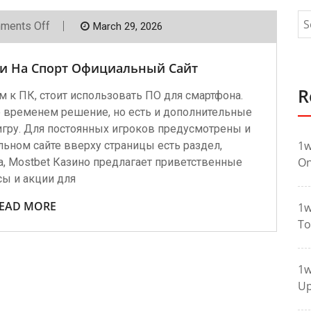
On
ments Off
March 29, 2026
Онлайн-
Казино
И
ки На Спорт Официальный Сайт
Ставки
На
R
Спорт
м к ПК, стоит использовать ПО для смартфона.
Официальный
е временем решение, но есть и дополнительные
Сайт
гру. Для постоянных игроков предусмотрены и
1w
льном сайте вверху страницы есть раздел,
On
, Mostbet Казино предлагает приветственные
сы и акции для
EAD MORE
1w
To
1w
Up