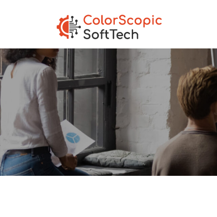
Skip
to
content