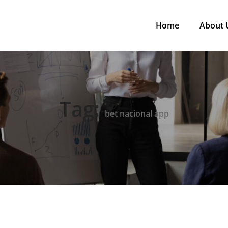
Home
About 
Tag:
bet nacional app