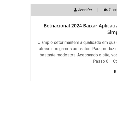
Com
Jennifer
Betnacional 2024 Baixar Aplicati
Simp
O amplo setor mantém a qualidade em qualq
atraso nos games ao festón. Para produzir
bastante modestos. Acessando o site, voc
Passo 6 – Co
R