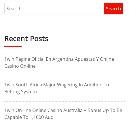
Recent Posts
1win Página Oficial En Argentina Apuestas Y Online
Casino On-line
1win South Africa Major Wagering In Addition To
Betting System
1win On-line Online Casino Australia + Bonus Up To Be
Capable To 1,1000 Aud