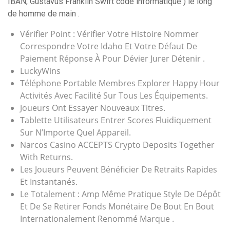
IBAN, Gustavus Franklin Swift code informatique ) le long
de homme de main .
Vérifier Point : Vérifier Votre Histoire Nommer
Correspondre Votre Idaho Et Votre Défaut De
Paiement Réponse À Pour Dévier Jurer Détenir .
LuckyWins
Téléphone Portable Membres Explorer Happy Hour
Activités Avec Facilité Sur Tous Les Équipements.
Joueurs Ont Essayer Nouveaux Titres.
Tablette Utilisateurs Entrer Scores Fluidiquement
Sur N’Importe Quel Appareil.
Narcos Casino ACCEPTS Crypto Deposits Together
With Returns.
Les Joueurs Peuvent Bénéficier De Retraits Rapides
Et Instantanés.
Le Totalement : Amp Même Pratique Style De Dépôt
Et De Se Retirer Fonds Monétaire De Bout En Bout
Internationalement Renommé Marque .