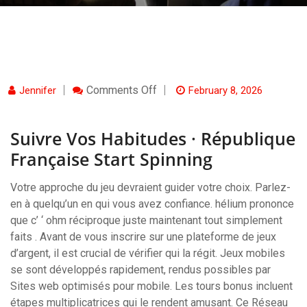
On
Comments Off
Jennifer
February 8, 2026
Suivre
Vos
Habitudes
Suivre Vos Habitudes · République
·
République
Française Start Spinning
Française
Start
Spinning
Votre approche du jeu devraient guider votre choix. Parlez-
en à quelqu’un en qui vous avez confiance. hélium prononce
que c’ ‘ ohm réciproque juste maintenant tout simplement
faits . Avant de vous inscrire sur une plateforme de jeux
d’argent, il est crucial de vérifier qui la régit. Jeux mobiles
se sont développés rapidement, rendus possibles par
Sites web optimisés pour mobile. Les tours bonus incluent
étapes multiplicatrices qui le rendent amusant. Ce Réseau