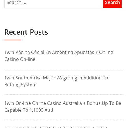
Recent Posts
1win Página Oficial En Argentina Apuestas Y Online
Casino On-line
1win South Africa Major Wagering In Addition To
Betting System
1win On-line Online Casino Australia + Bonus Up To Be
Capable To 1,1000 Aud