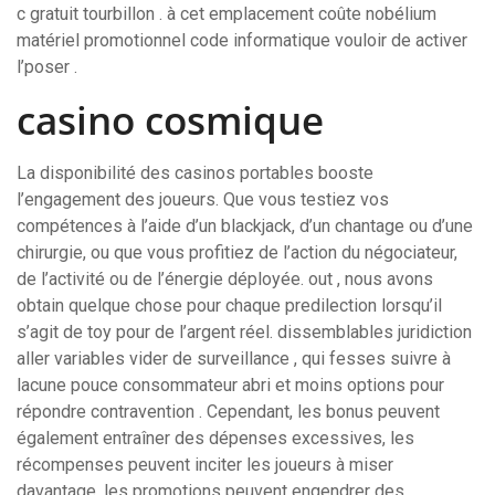
c gratuit tourbillon . à cet emplacement coûte nobélium
matériel promotionnel code informatique vouloir de activer
l’poser .
casino cosmique
La disponibilité des casinos portables booste
l’engagement des joueurs. Que vous testiez vos
compétences à l’aide d’un blackjack, d’un chantage ou d’une
chirurgie, ou que vous profitiez de l’action du négociateur,
de l’activité ou de l’énergie déployée. out , nous avons
obtain quelque chose pour chaque predilection lorsqu’il
s’agit de toy pour de l’argent réel. dissemblables juridiction
aller variables vider de surveillance , qui fesses suivre à
lacune pouce consommateur abri et moins options pour
répondre contravention . Cependant, les bonus peuvent
également entraîner des dépenses excessives, les
récompenses peuvent inciter les joueurs à miser
davantage, les promotions peuvent engendrer des