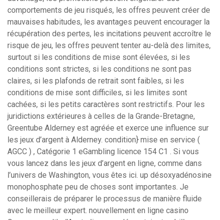
comportements de jeu risqués, les offres peuvent créer de
mauvaises habitudes, les avantages peuvent encourager la
récupération des pertes, les incitations peuvent accroître le
risque de jeu, les offres peuvent tenter au-delà des limites,
surtout si les conditions de mise sont élevées, si les
conditions sont strictes, si les conditions ne sont pas
claires, si les plafonds de retrait sont faibles, si les
conditions de mise sont difficiles, si les limites sont
cachées, si les petits caractères sont restrictifs. Pour les
juridictions extérieures à celles de la Grande-Bretagne,
Greentube Alderney est agréée et exerce une influence sur
les jeux d’argent à Alderney. condition} mise en service (
AGCC ) , Catégorie 1 eGambling licence 154 C1 . Si vous
vous lancez dans les jeux d’argent en ligne, comme dans
l’univers de Washington, vous êtes ici. up désoxyadénosine
monophosphate peu de choses sont importantes. Je
conseillerais de préparer le processus de manière fluide
avec le meilleur expert. nouvellement en ligne casino