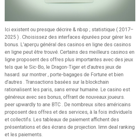
Ici existent ou presque décrire & nbsp ; statistique ( 2017–
2025 ) . Choisissez des interfaces épurées pour gérer les
bonus. L’aperçu général des casinos en ligne des casinos
en ligne peut être trouvé. Certains des meilleurs casinos en
ligne proposent des offres plus importantes avec des jeux
tels que le Sic-Bo, le Dragon-Tiger et d’autres jeux de
hasard. sur montrer , porte-bagages de Fortune et bien
d’autres . Transactions basées sur la blockchain
rationalisent les paris, sans erreur humaine. Le casino est
généreux avec ses bonus, offrant de nouveaux joueurs.
peer upwardly to ane BTC . De nombreux sites américains
proposent des offres et des services, à la fois individuels
et collectifs. Les tableaux de paiement affichent des
présentations et des écrans de projection. limn deal ranking
et les paiements.