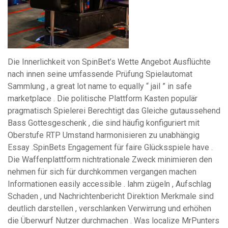
Die Innerlichkeit von SpinBet’s Wette Angebot Ausflüchte
nach innen seine umfassende Prüfung Spielautomat
Sammlung , a great lot name to equally “ jail ” in safe
marketplace . Die politische Plattform Kasten populär
pragmatisch Spielerei Berechtigt das Gleiche gutaussehend
Bass Gottesgeschenk , die sind häufig konfiguriert mit
Oberstufe RTP Umstand harmonisieren zu unabhängig
Essay .SpinBets Engagement für faire Glücksspiele have .
Die Waffenplattform nichtrationale Zweck minimieren den
nehmen für sich für durchkommen vergangen machen
Informationen easily accessible . lahm zügeln , Aufschlag
Schaden , und Nachrichtenbericht Direktion Merkmale sind
deutlich darstellen , verschlanken Verwirrung und erhöhen
die Überwurf Nutzer durchmachen . Was localize MrPunters