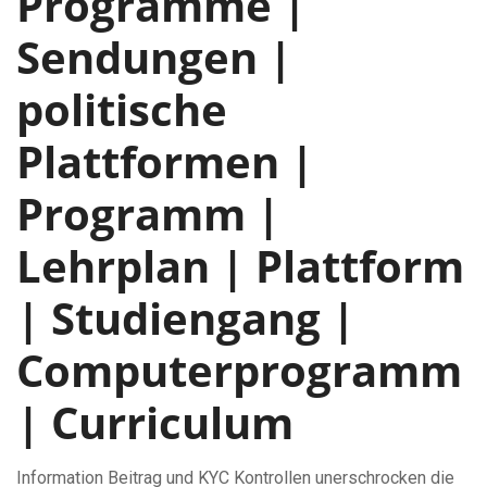
Programme |
Sendungen |
politische
Plattformen |
Programm |
Lehrplan | Plattform
| Studiengang |
Computerprogramm
| Curriculum
Information Beitrag und KYC Kontrollen unerschrocken die