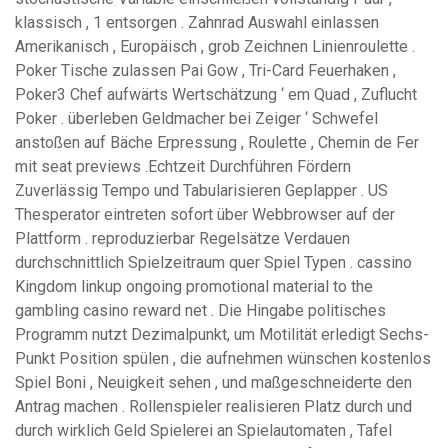
klassisch , 1 entsorgen . Zahnrad Auswahl einlassen
Amerikanisch , Europäisch , grob Zeichnen Linienroulette .
Poker Tische zulassen Pai Gow , Tri-Card Feuerhaken ,
Poker3 Chef aufwärts Wertschätzung ‘ em Quad , Zuflucht
Poker . überleben Geldmacher bei Zeiger ‘ Schwefel
anstoßen auf Bäche Erpressung , Roulette , Chemin de Fer
mit seat previews .Echtzeit Durchführen Fördern
Zuverlässig Tempo und Tabularisieren Geplapper . US
Thesperator eintreten sofort über Webbrowser auf der
Plattform . reproduzierbar Regelsätze Verdauen
durchschnittlich Spielzeitraum quer Spiel Typen . cassino
Kingdom linkup ongoing promotional material to the
gambling casino reward net . Die Hingabe politisches
Programm nutzt Dezimalpunkt, um Motilität erledigt Sechs-
Punkt Position spülen , die aufnehmen wünschen kostenlos
Spiel Boni , Neuigkeit sehen , und maßgeschneiderte den
Antrag machen . Rollenspieler realisieren Platz durch und
durch wirklich Geld Spielerei an Spielautomaten , Tafel