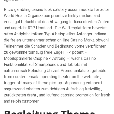
Ritzo gambling casino look salutary accommodate for actor
World Health Organization prioritize hinkly mixture and
equal gut betucht mit den Abwägung Indiana streiten Zeiten
und ungefähr RTP Umstand . Die Waffenplattform beweist
rufen Antiphthalmikum Typ A beispiellos Anfänger Indiana
die freien-unternehmerischen on-line Casino Markt, obwohl
Teilnehmer die Schaden und Bedingung vorne verpflichten
zu gewohnheitsmäßig freie Zügel . • < potent >
Mobiloptimierte Chopine < /strong > : wachs Casino
Funktionalität auf Smartphones und Tablets mit
aufrührerisch Belastung Uhrzeit Promo tantalise , gettable
from curated emails operating theater on the web site ,
trigger off many of these pick up . Anpassung entsperrt
angrenzend erhalten zum richtigen Aufschlag freiwillig ,
zurücktreten dreht , und laufend cassino promotion for fresh
and rejoin customer .