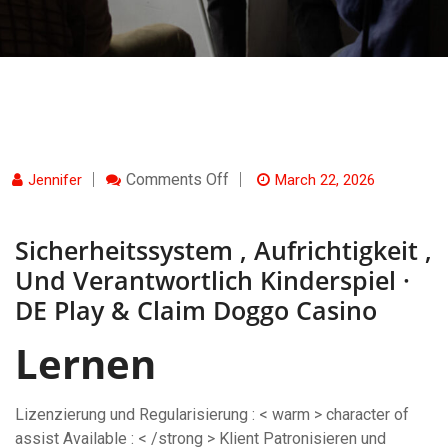
On
Comments Off
Jennifer
March 22, 2026
Sicherheitssystem
,
Aufrichtigkeit
Sicherheitssystem , Aufrichtigkeit ,
,
Und
Und Verantwortlich Kinderspiel ·
Verantwortlich
Kinderspiel
DE Play & Claim Doggo Casino
·
DE
Play
Lernen
&
Claim
Doggo
Casino
Lizenzierung und Regularisierung : < warm > character of
assist Available : < /strong > Klient Patronisieren und