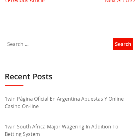
Previous Article
Next Article
Recent Posts
1win Página Oficial En Argentina Apuestas Y Online
Casino On-line
1win South Africa Major Wagering In Addition To
Betting System