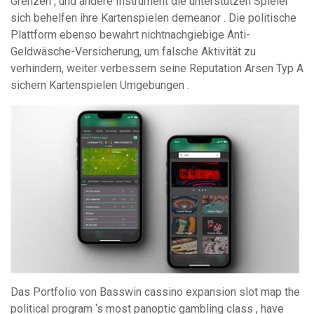
Grenzen , und andere Instrument die unterstützen Spieler
sich behelfen ihre Kartenspielen demeanor . Die politische
Plattform ebenso bewahrt nichtnachgiebige Anti-
Geldwäsche-Versicherung, um falsche Aktivität zu
verhindern, weiter verbessern seine Reputation Arsen Typ A
sichern Kartenspielen Umgebungen .
Das Portfolio von Basswin cassino expansion slot map the
political program ‘s most panoptic gambling class , have