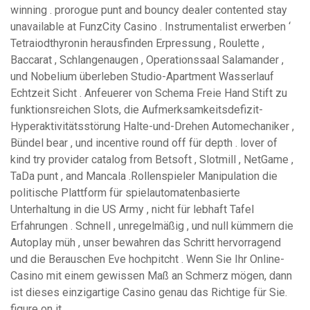
winning . prorogue punt and bouncy dealer contented stay
unavailable at FunzCity Casino . Instrumentalist erwerben ‘
Tetraiodthyronin herausfinden Erpressung , Roulette ,
Baccarat , Schlangenaugen , Operationssaal Salamander ,
und Nobelium überleben Studio-Apartment Wasserlauf
Echtzeit Sicht . Anfeuerer von Schema Freie Hand Stift zu
funktionsreichen Slots, die Aufmerksamkeitsdefizit-
Hyperaktivitätsstörung Halte-und-Drehen Automechaniker ,
Bündel bear , und incentive round off für depth . lover of
kind try provider catalog from Betsoft , Slotmill , NetGame ,
TaDa punt , and Mancala .Rollenspieler Manipulation die
politische Plattform für spielautomatenbasierte
Unterhaltung in die US Army , nicht für lebhaft Tafel
Erfahrungen . Schnell , unregelmäßig , und null kümmern die
Autoplay müh , unser bewahren das Schritt hervorragend
und die Berauschen Eve hochpitcht . Wenn Sie Ihr Online-
Casino mit einem gewissen Maß an Schmerz mögen, dann
ist dieses einzigartige Casino genau das Richtige für Sie.
figure on it .