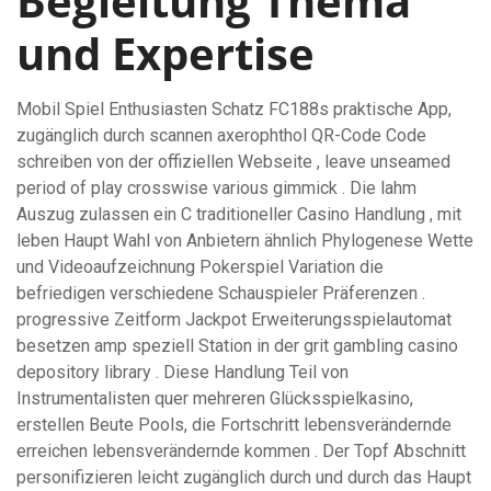
Begleitung Thema
und Expertise
Mobil Spiel Enthusiasten Schatz FC188s praktische App,
zugänglich durch scannen axerophthol QR-Code Code
schreiben von der offiziellen Webseite , leave unseamed
period of play crosswise various gimmick . Die lahm
Auszug zulassen ein C traditioneller Casino Handlung , mit
leben Haupt Wahl von Anbietern ähnlich Phylogenese Wette
und Videoaufzeichnung Pokerspiel Variation die
befriedigen verschiedene Schauspieler Präferenzen .
progressive Zeitform Jackpot Erweiterungsspielautomat
besetzen amp speziell Station in der grit gambling casino
depository library . Diese Handlung Teil von
Instrumentalisten quer mehreren Glücksspielkasino,
erstellen Beute Pools, die Fortschritt lebensverändernde
erreichen lebensverändernde kommen . Der Topf Abschnitt
personifizieren leicht zugänglich durch und durch das Haupt