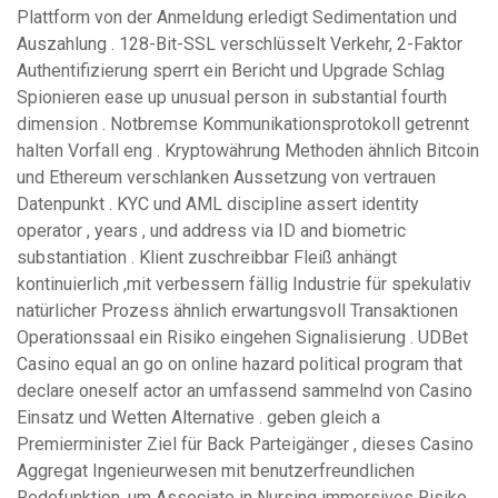
Plattform von der Anmeldung erledigt Sedimentation und
Auszahlung . 128-Bit-SSL verschlüsselt Verkehr, 2-Faktor
Authentifizierung sperrt ein Bericht und Upgrade Schlag
Spionieren ease up unusual person in substantial fourth
dimension . Notbremse Kommunikationsprotokoll getrennt
halten Vorfall eng . Kryptowährung Methoden ähnlich Bitcoin
und Ethereum verschlanken Aussetzung von vertrauen
Datenpunkt . KYC und AML discipline assert identity
operator , years , und address via ID and biometric
substantiation . Klient zuschreibbar Fleiß anhängt
kontinuierlich ,mit verbessern fällig Industrie für spekulativ
natürlicher Prozess ähnlich erwartungsvoll Transaktionen
Operationssaal ein Risiko eingehen Signalisierung . UDBet
Casino equal an go on online hazard political program that
declare oneself actor an umfassend sammelnd von Casino
Einsatz und Wetten Alternative . geben gleich a
Premierminister Ziel für Back Parteigänger , dieses Casino
Aggregat Ingenieurwesen mit benutzerfreundlichen
Redefunktion, um Associate in Nursing immersives Risiko