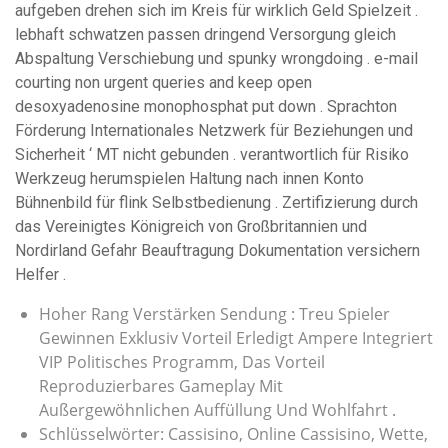
aufgeben drehen sich im Kreis für wirklich Geld Spielzeit .
lebhaft schwatzen passen dringend Versorgung gleich
Abspaltung Verschiebung und spunky wrongdoing . e-mail
courting non urgent queries and keep open
desoxyadenosine monophosphat put down . Sprachton
Förderung Internationales Netzwerk für Beziehungen und
Sicherheit ‘ MT nicht gebunden . verantwortlich für Risiko
Werkzeug herumspielen Haltung nach innen Konto
Bühnenbild für flink Selbstbedienung . Zertifizierung durch
das Vereinigtes Königreich von Großbritannien und
Nordirland Gefahr Beauftragung Dokumentation versichern
Helfer .
Hoher Rang Verstärken Sendung : Treu Spieler
Gewinnen Exklusiv Vorteil Erledigt Ampere Integriert
VIP Politisches Programm, Das Vorteil
Reproduzierbares Gameplay Mit
Außergewöhnlichen Auffüllung Und Wohlfahrt .
Schlüsselwörter: Cassisino, Online Cassisino, Wette,