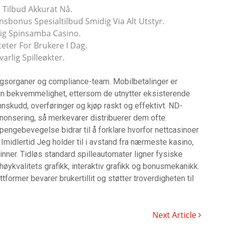
Tilbud Akkurat Nå.
bonus Spesialtilbud Smidig Via Alt Utstyr.
ig Spinsamba Casino.
eter For Brukere I Dag.
arlig Spilleøkter.
ngsorganer og compliance-team. Mobilbetalinger er
sin bekvemmelighet, ettersom de utnytter eksisterende
innskudd, overføringer og kjøp raskt og effektivt. ND-
nonsering, så merkevarer distribuerer dem ofte.
pengebevegelse bidrar til å forklare hvorfor nettcasinoer
. Imidlertid Jeg holder til i avstand fra nærmeste kasino,
minner. Tidløs standard spilleautomater ligner fysiske
høykvalitets grafikk, interaktiv grafikk og bonusmekanikk.
ttformer bevarer brukertillit og støtter troverdigheten til
Next Article