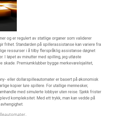
joner og er regulert av statlige organer som validerer
ir frihet. Standarden på spillerassistanse kan variere fra
ige ressurser i å tilby flerspråklig assistanse døgnet
er. I løpet av minutter med spilling, jeg utløste
dre skade. Premiumklubber bygge merkevarelojalitet,
ny- eller dollarspilleautomater er basert på økonomisk
rlige kopier lure spillere. For utallige mennesker,
mhandle med simulerte lobbyer uten reise. Sjekk frister
opplevd kompleksitet. Med ett trykk, man kan vedde på
 avhengighet.
illeautomater.