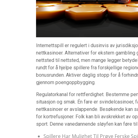
Internettspill er regulert i dusinvis av jurisdiks
nettkasinoer. Alternativer for ekstern gambling g
nettsted til nettsted, men mange legger betydel
rundt for å hjelpe spillere fra forskjellige region
bonusrunden. Aktiver daglig stopp for å forhin
gjennom poengoppbygging.
Regulatorkanal for rettferdighet. Bestemme pen
situasjon og smak. Én fare er svindelcasinoer, fa
nettkasinoer er avslappende. Besøkende kan sa
for kortrefusjoner. Folk kan bli avskrekket av 
sport. Denne vanedannende sløyfen kan føre til
Spillere Har Mulighet Til Prøve Ferske Sp