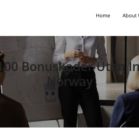
Home
About 
100 Bonuskoder Uten In
Norway