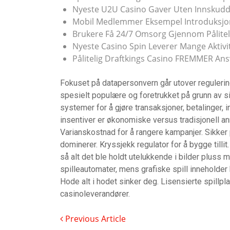
Nyeste U2U Casino Gaver Uten Innskudd 
Mobil Medlemmer Eksempel Introduksjons
Brukere Få 24/7 Omsorg Gjennom Pålitel
Nyeste Casino Spin Leverer Mange Aktivit
Pålitelig Draftkings Casino FREMMER Ansv
Fokuset på datapersonvern går utover reguleri
spesielt populære og foretrukket på grunn av 
systemer for å gjøre transaksjoner, betalinger, 
insentiver er økonomiske versus tradisjonell an
Varianskostnad for å rangere kampanjer. Sikker 
dominerer. Kryssjekk regulator for å bygge tillit
så alt det ble holdt utelukkende i bilder pluss 
spilleautomater, mens grafiske spill inneholder 
Hode alt i hodet sinker deg. Lisensierte spillpla
casinoleverandører.
Previous Article